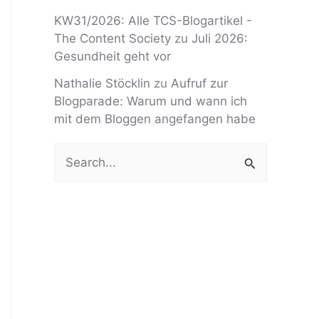
KW31/2026: Alle TCS-Blogartikel -
The Content Society
zu
Juli 2026:
Gesundheit geht vor
Nathalie Stöcklin
zu
Aufruf zur
Blogparade: Warum und wann ich
mit dem Bloggen angefangen habe
S
u
c
h
e
n
n