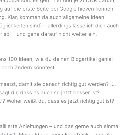
 Hauptperson. Es geht hier und jetzt NUR darum,
 auf die erste Seite bei Google hieven können.
ung. Klar, kommen da auch allgemeine Ideen
glichkeiten sind) – allerdings lasse ich dich auch
 so! – und gehe darauf nicht weiter ein.
ns 100 Ideen, wie du deinen Blogartikel genial
 noch ändern könntest.
msetzt, damit sie danach richtig gut werden? ….
gt dir, dass es auch so jetzt besser ist?
“? Woher weißt du, dass es jetzt richtig gut ist?
illierte Anleitungen – und das gerne auch einmal
uch bist. Meine Ideen, mein Feedback – und alle