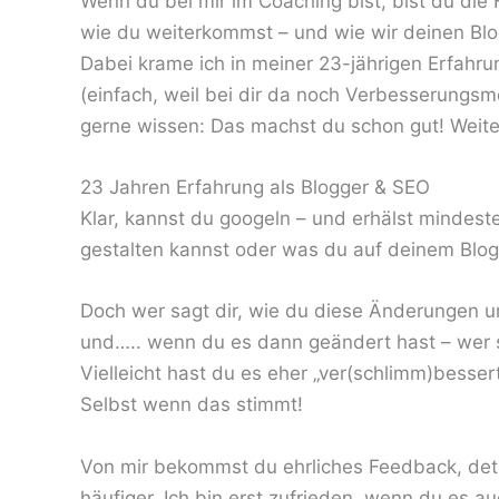
Wenn du bei mir im Coaching bist, bist du die
wie du weiterkommst – und wie wir deinen Blog
Dabei krame ich in meiner 23-jährigen Erfahr
(einfach, weil bei dir da noch Verbesserungsmö
gerne wissen: Das machst du schon gut! Weiter
23 Jahren Erfahrung als Blogger & SEO
Klar, kannst du googeln – und erhälst mindeste
gestalten kannst oder was du auf deinem Blog
Doch wer sagt dir, wie du diese Änderungen u
und….. wenn du es dann geändert hast – wer sa
Vielleicht hast du es eher „ver(schlimm)bessert
Selbst wenn das stimmt!
Von mir bekommst du ehrliches Feedback, deta
häufiger. Ich bin erst zufrieden, wenn du es a