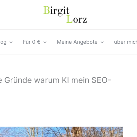
log
Für 0 €
Meine Angebote
über mic
re Gründe warum KI mein SEO-