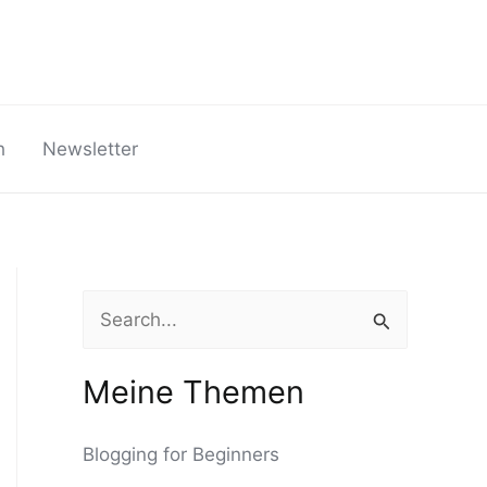
h
Newsletter
S
u
c
Meine Themen
h
Blogging for Beginners
e