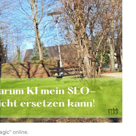
agic
“ online.