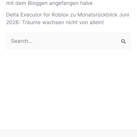
mit dem Bloggen angefangen habe
Delta Executor for Roblox
zu
Monatsrückblick Juni
2026: Träume wachsen nicht von allein!
S
u
c
h
e
n
n
a
c
h