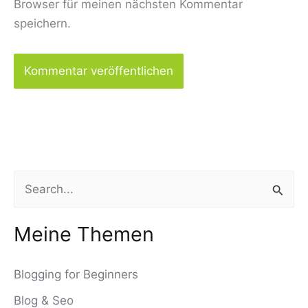
Browser für meinen nächsten Kommentar
speichern.
S
u
c
Meine Themen
h
Blogging for Beginners
e
n
Blog & Seo