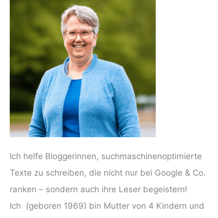
Ich helfe Bloggerinnen, suchmaschinenoptimierte
Texte zu schreiben, die nicht nur bei Google & Co.
ranken – sondern auch ihre Leser begeistern!
Ich (geboren 1969) bin Mutter von 4 Kindern und