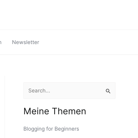
h
Newsletter
S
u
c
Meine Themen
h
Blogging for Beginners
e