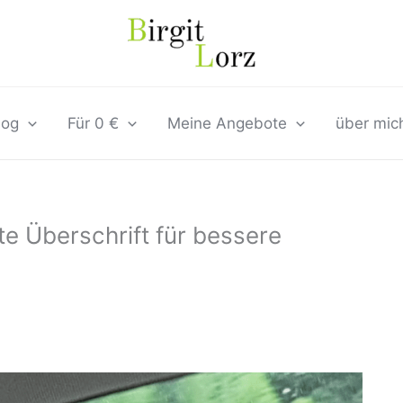
log
Für 0 €
Meine Angebote
über mic
te Überschrift für bessere