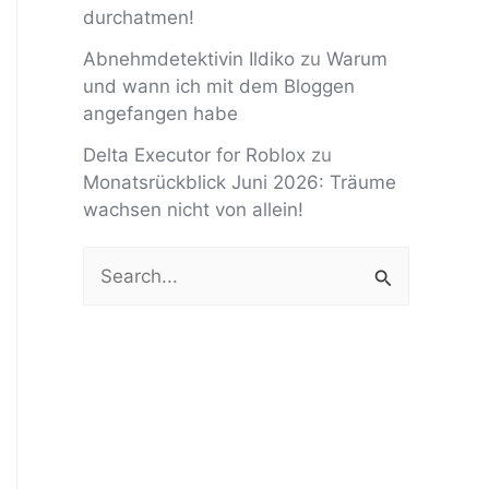
durchatmen!
Abnehmdetektivin Ildiko
zu
Warum
und wann ich mit dem Bloggen
angefangen habe
Delta Executor for Roblox
zu
Monatsrückblick Juni 2026: Träume
wachsen nicht von allein!
S
u
c
h
e
n
n