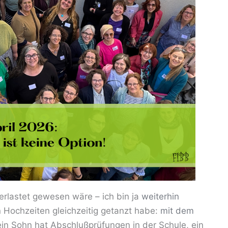
überlastet gewesen wäre – ich bin ja
weiterhin
n Hochzeiten gleichzeitig getanzt habe:
mit dem
ein Sohn hat Abschlußprüfungen in der Schule, ein