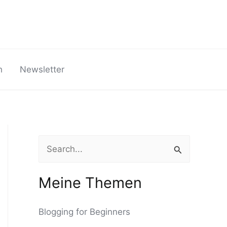
h
Newsletter
S
u
c
Meine Themen
h
Blogging for Beginners
e