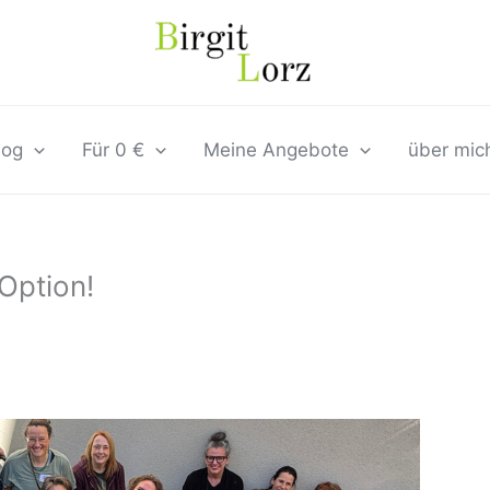
log
Für 0 €
Meine Angebote
über mic
 Option!