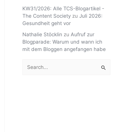
KW31/2026: Alle TCS-Blogartikel -
The Content Society
zu
Juli 2026:
Gesundheit geht vor
Nathalie Stöcklin
zu
Aufruf zur
Blogparade: Warum und wann ich
mit dem Bloggen angefangen habe
S
u
c
h
e
n
n