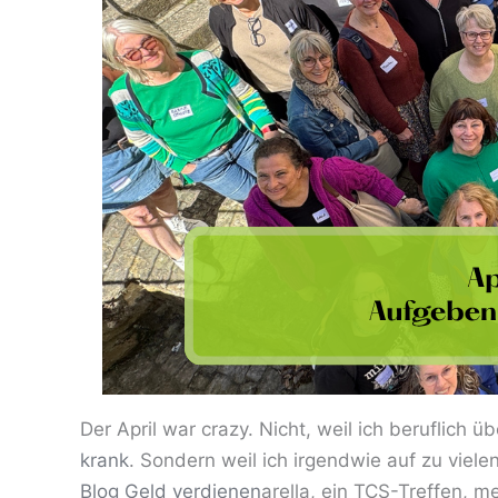
Der April war crazy. Nicht, weil ich beruflich 
krank
. Sondern weil ich irgendwie auf zu viele
Blog Geld verdienen
arella, ein TCS-Treffen, m