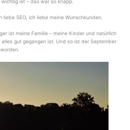
 wichtig ist – das war so knapp.
ch liebe SEO, ich liebe meine Wunschkunden.
ger ist meine Familie – meine Kinder und natürlich
s alles gut gegangen ist. Und so ist der September
geworden.