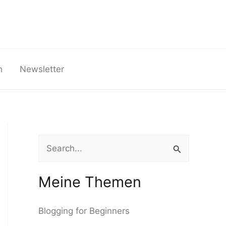
h
Newsletter
S
u
c
Meine Themen
h
Blogging for Beginners
e