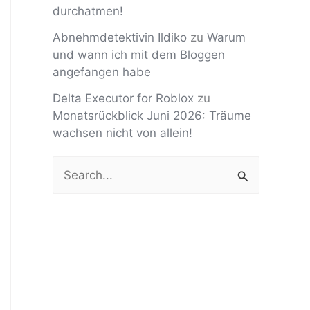
durchatmen!
Abnehmdetektivin Ildiko
zu
Warum
und wann ich mit dem Bloggen
angefangen habe
Delta Executor for Roblox
zu
Monatsrückblick Juni 2026: Träume
wachsen nicht von allein!
S
u
c
h
e
n
n