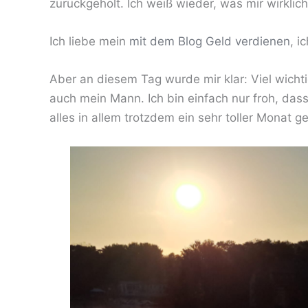
zurückgeholt. Ich weiß wieder, was mir wirklich
Ich liebe mein
mit dem Blog Geld verdienen
, i
Aber an diesem Tag wurde mir klar: Viel wichti
auch mein Mann. Ich bin einfach nur froh, das
alles in allem trotzdem ein sehr toller Monat 