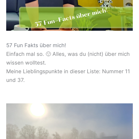
57 Fun Fakts über mich!
Einfach mal so. 🙂 Alles, was du (nicht) über mich
wissen wolltest.
Meine Lieblingspunkte in dieser Liste: Nummer 11
und 37.