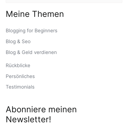
u
c
Meine Themen
h
Blogging for Beginners
e
n
Blog & Seo
n
Blog & Geld verdienen
a
Rückblicke
c
Persönliches
h
Testimonials
:
Abonniere meinen
Newsletter!